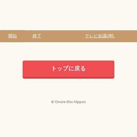
開始
終了
テレビ会議URL
トップに戻る
© Onore Sho Nippon