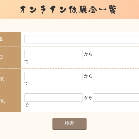
オンライン体験会一覧
名
から
日
で
から
時刻
で
から
時刻
で