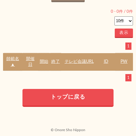
0
-
0
件 /
0
件
1
師範名
開催
開始
終了
テレビ会議URL
ID
PW
▲
日
1
トップに戻る
© Onore Sho Nippon