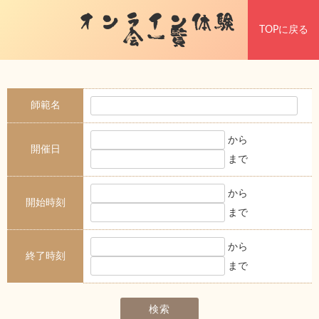
オンライン体験
TOPに戻る
会一覧
師範名
から
開催日
まで
から
開始時刻
まで
から
終了時刻
まで