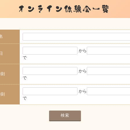
オンライン体験会一覧
名
から
日
で
から
時刻
で
から
時刻
で