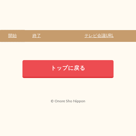
開始
終了
テレビ会議URL
トップに戻る
© Onore Sho Nippon