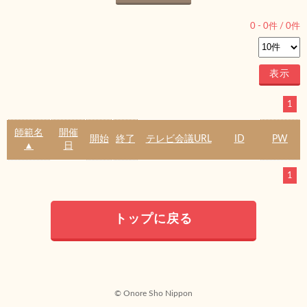
0
-
0
件 /
0
件
1
師範名
開催
開始
終了
テレビ会議URL
ID
PW
▲
日
1
トップに戻る
© Onore Sho Nippon