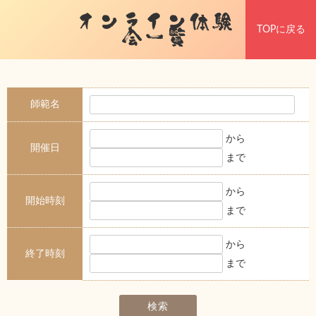
オンライン体験
TOPに戻る
会一覧
師範名
から
開催日
まで
から
開始時刻
まで
から
終了時刻
まで