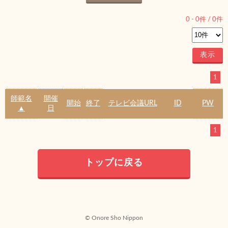
0
-
0
件 /
0
件
1
師範名
開催
開始
終了
テレビ会議URL
ID
PW
▲
日
1
トップに戻る
© Onore Sho Nippon