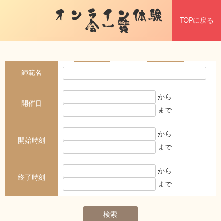
オンライン体験
TOPに戻る
会一覧
師範名
から
開催日
まで
から
開始時刻
まで
から
終了時刻
まで