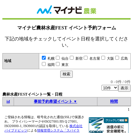
マイナビ農林水産FEST イベント予約フォーム
下記の地域をチェックしてイベント日程を選択してくださ
い。
札幌
仙台
新宿
名古屋
大阪
広島
地域
福岡
東京
0
-
0
件 /
0
件
農林水産FESTイベント一覧・日程
id
事前予約希望イベント ▼
時間
1
ご登録される情報は、暗号化された通信(SSL)で保護さ
れ、 プライバシーマークやISO27001/JIS Q 27001,
ISO20000-1, ISO9001の認証を取得している
株式会社
パイプドビッツ
による
情報管理システム「スパイラ