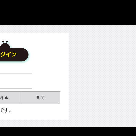
細 ▲
期間
です。