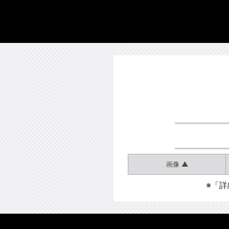
画像 ▲
※「