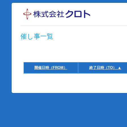
催し事一覧
開催日時（FROM）
終了日時（TO） ▲