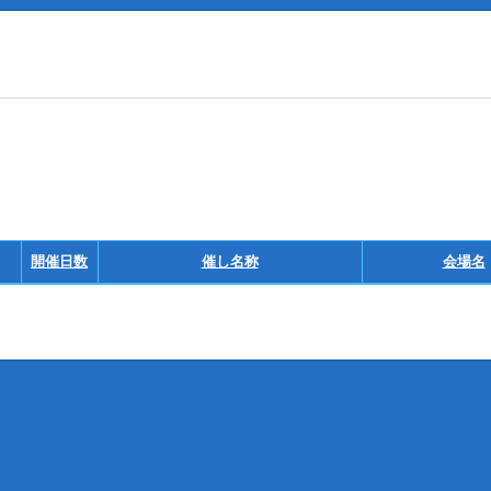
開催日数
催し名称
会場名