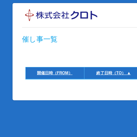
催し事一覧
開催日時（FROM）
終了日時（TO） ▲