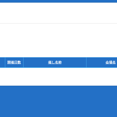
開催日数
催し名称
会場名