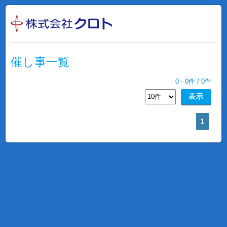
催し事一覧
0
-
0
件 /
0
件
1