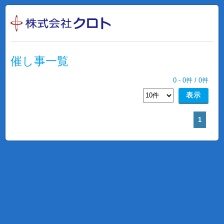
催し事一覧
0
-
0
件 /
0
件
1