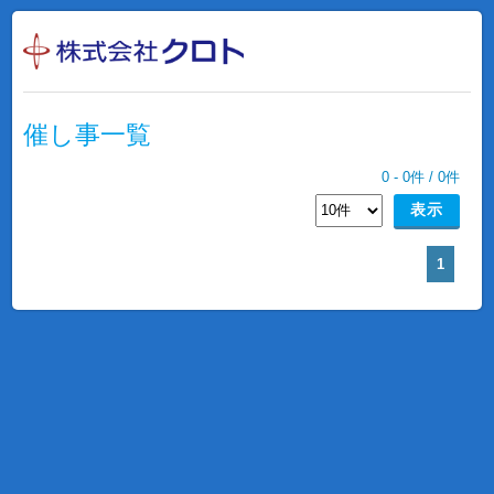
催し事一覧
0
-
0
件 /
0
件
1