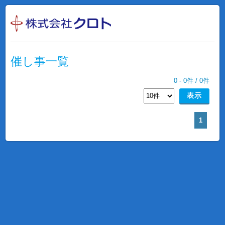
催し事一覧
0
-
0
件 /
0
件
1