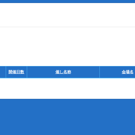
開催日数
催し名称
会場名