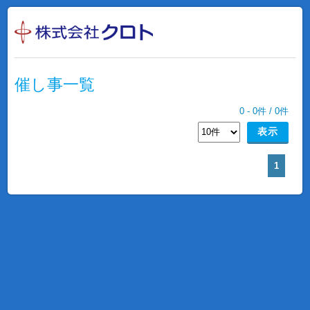
催し事一覧
0
-
0
件 /
0
件
1