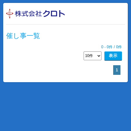
催し事一覧
0
-
0
件 /
0
件
1