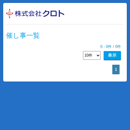
催し事一覧
0
-
0
件 /
0
件
1