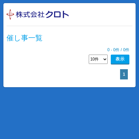
催し事一覧
0
-
0
件 /
0
件
1