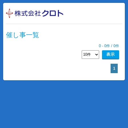
催し事一覧
0
-
0
件 /
0
件
1