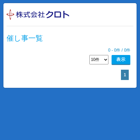
催し事一覧
0
-
0
件 /
0
件
1