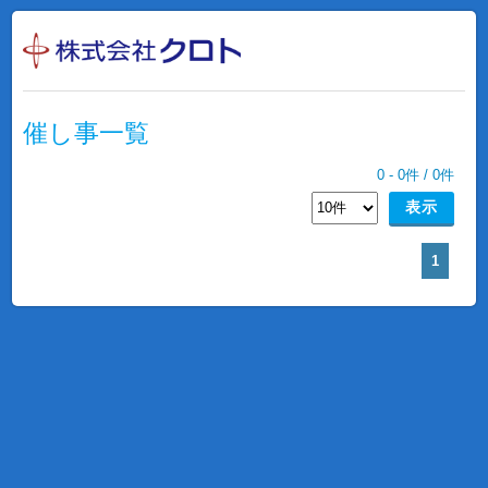
催し事一覧
0
-
0
件 /
0
件
1