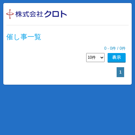
催し事一覧
0
-
0
件 /
0
件
1