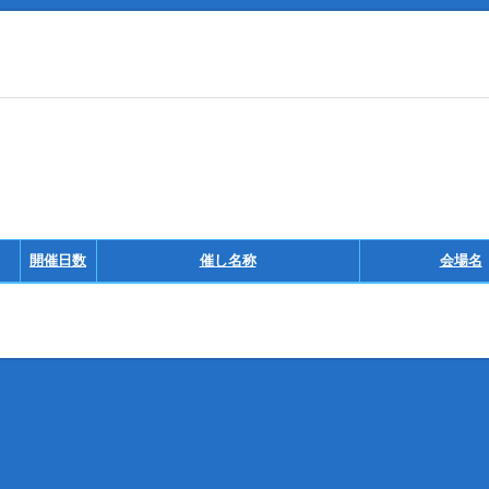
開催日数
催し名称
会場名