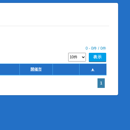
0
-
0
件 /
0
件
開催市
▲
1