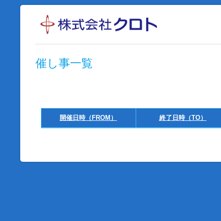
催し事一覧
開催日時（FROM）
終了日時（TO）