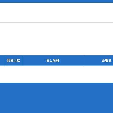
開催日数
催し名称
会場名