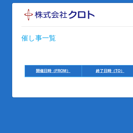
催し事一覧
開催日時（FROM）
終了日時（TO）