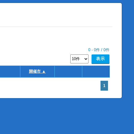
0
-
0
件 /
0
件
開催市 ▲
1