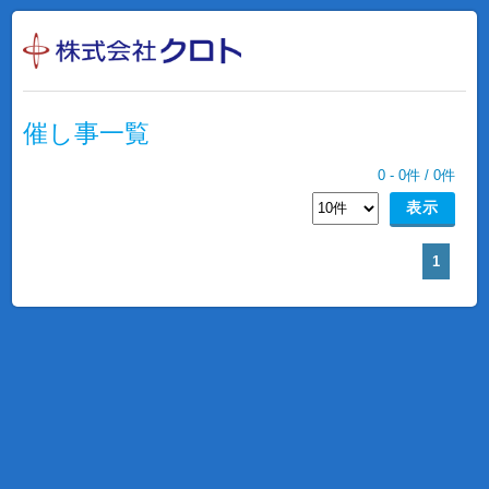
催し事一覧
0
-
0
件 /
0
件
1