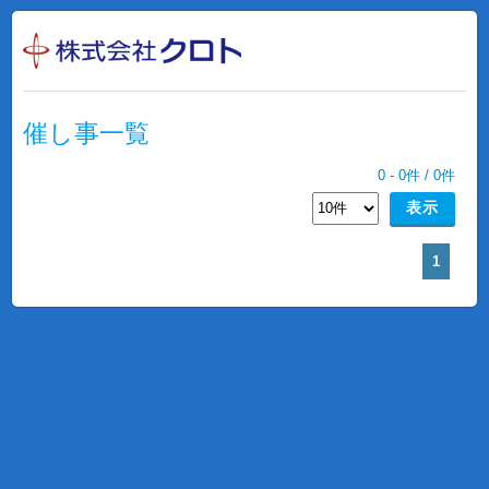
催し事一覧
0
-
0
件 /
0
件
1