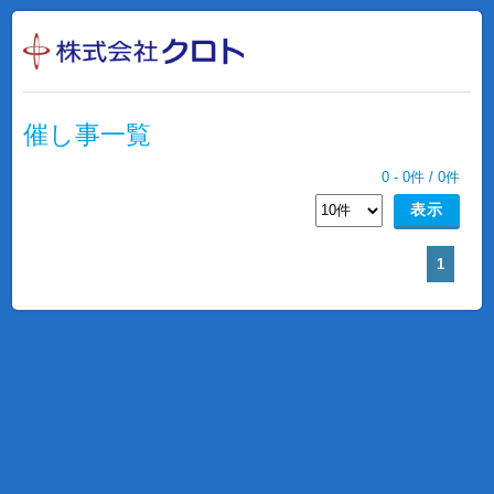
催し事一覧
0
-
0
件 /
0
件
1