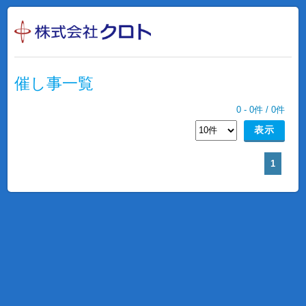
催し事一覧
0
-
0
件 /
0
件
1