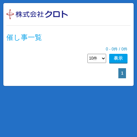
催し事一覧
0
-
0
件 /
0
件
1