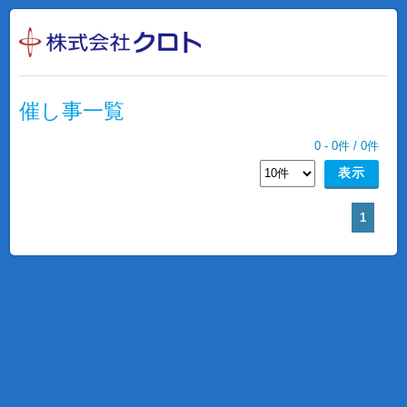
催し事一覧
0
-
0
件 /
0
件
1