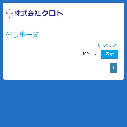
催し事一覧
0
-
0
件 /
0
件
1