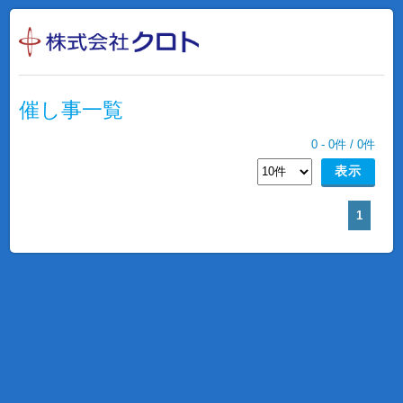
催し事一覧
0
-
0
件 /
0
件
1