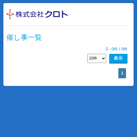
催し事一覧
0
-
0
件 /
0
件
1