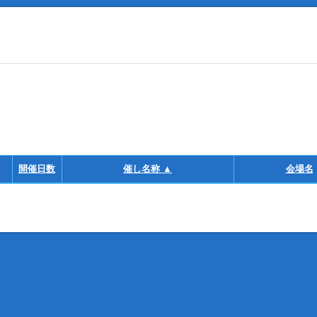
開催日数
催し名称 ▲
会場名