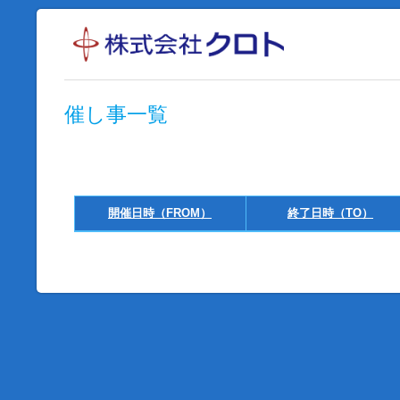
催し事一覧
開催日時（FROM）
終了日時（TO）