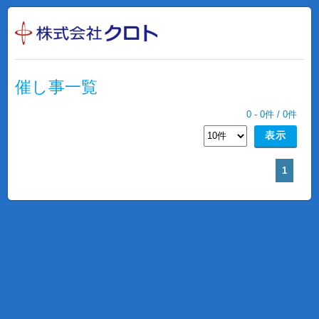
催し事一覧
0
-
0
件 /
0
件
1