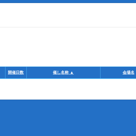
開催日数
催し名称 ▲
会場名