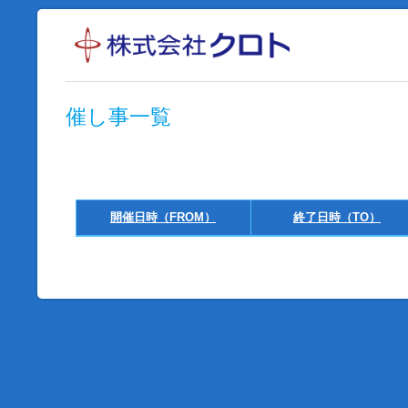
催し事一覧
開催日時（FROM）
終了日時（TO）