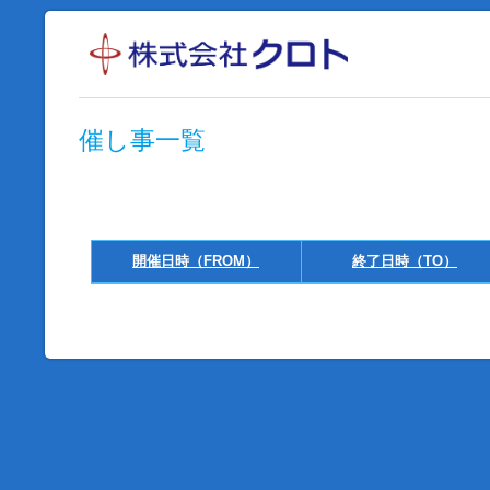
催し事一覧
開催日時（FROM）
終了日時（TO）