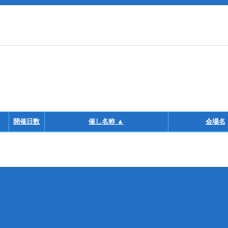
開催日数
催し名称 ▲
会場名