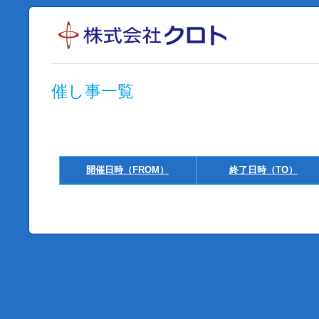
催し事一覧
開催日時（FROM）
終了日時（TO）