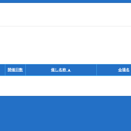
開催日数
催し名称 ▲
会場名