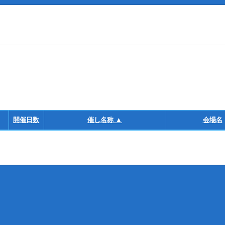
開催日数
催し名称 ▲
会場名