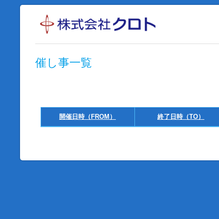
催し事一覧
開催日時（FROM）
終了日時（TO）