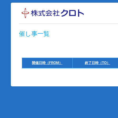
催し事一覧
開催日時（FROM）
終了日時（TO）