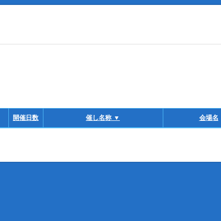
開催日数
催し名称 ▼
会場名