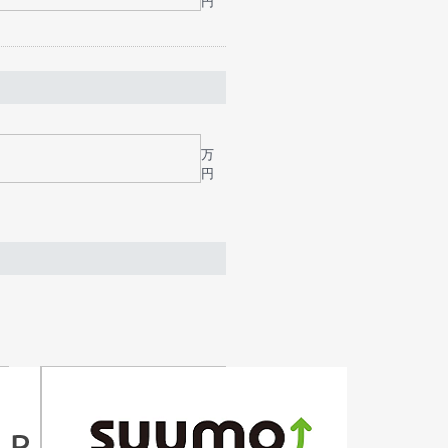
円
万
円