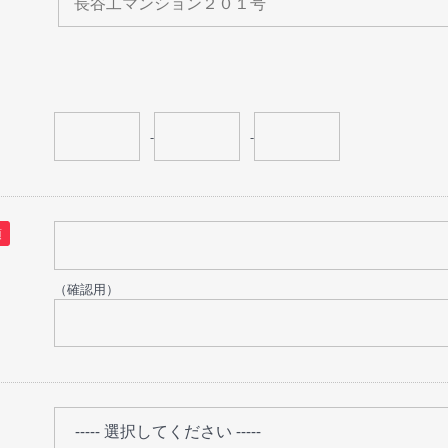
-
-
須
（確認用）