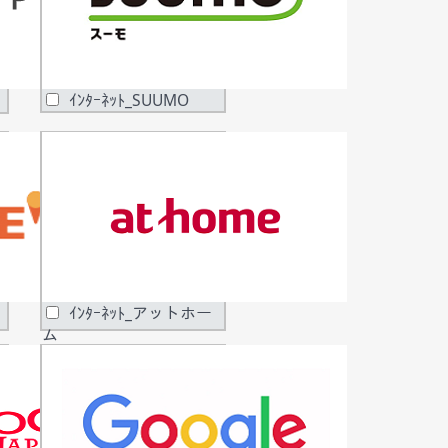
ｲﾝﾀｰﾈｯﾄ_SUUMO
ｲﾝﾀｰﾈｯﾄ_アットホー
ム