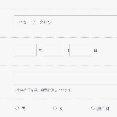
年
月
日
※生年月日を基に自動計算しています。
男
女
無回答