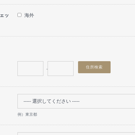
ェッ
海外
-
例）東京都