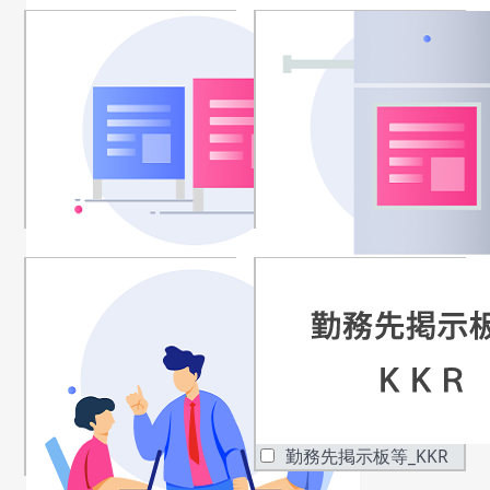
看板_建設地看板
看板_販売センター看
板
看板_道路看板
看板_街頭ポスター
勤務先掲示板等_KKR