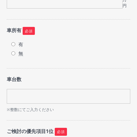
円
車所有
必須
有
無
車台数
※整数にてご入力ください
ご検討の優先項目1位
必須