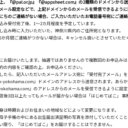
『@pal.or.jp』『@appsheet.com』の2種類のドメインか
メール設定などで、上記ドメインからのメールを受信できるように
にちのご連絡がない場合、ご入力いただいたお電話番号宛にご連絡
込み受付完了後、1～2カ月程度を予定しています。
し込み時に入力いただいた、神奈川県内のご住所宛となります。
6か月間ご連絡がつかない場合は、キャンセル扱いとさせていただ
にお届けいたします。抽選ではありませんので複数回のお申込みは
約の内容をご確認の上、お申込みください。
したら、記入いただいたメールアドレス宛に「受付完了メール」を
k-yokohama.com』ドメインのアドレスから送信されます。あ
-yokohama.com』のアドレスからのメールを受信できるように
信後3日以上たってもメールが届かない場合は「はじめてばこ」 事
身は時期およびお住まいの地域などによって変更になります。
母子手帳の中にある出生届出済証明の写真を添付していただくこと
い限り、「はじめてばこ」をお届けすることはできません。