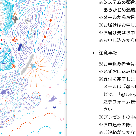
システムの都合上、
あらかじめ迷惑
メールからお日
お届けはお申し
お届け先はお申
お申し込みから
注意事項
お申込み者全員
必ずお申込み規
受付を完了しま
メールは『@tv
どで、『@tvk
応募フォーム送
さい。
プレゼントの中
お申込みの際、
ご連絡がつかな