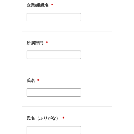
企業/組織名
＊
所属部門
＊
氏名
＊
氏名（ふりがな）
＊