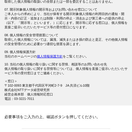
取得した個人情報の取扱いの全部または一部を委託することはありません。
07. 開示対象個人情報の開示等およびお問い合わせ窓口について
ご本人からの求めにより、当社が保有する開示対象個人情報の利用目的の通知・開
示・内容の訂正・追加または削除・利用の停止・消去および第三者への提供の停止
（以下、「開示等」といいます。）に応じます。開示等に応ずる窓口は、個人情報を
直接ご提示いただいたサービス等の受付窓口になります。
08. 個人情報の安全管理措置について
取得した個人情報については、漏洩、減失またはき損の防止と是正、その他個人情報
の安全管理のために必要かつ適切な措置を講じます。
09. 個人情報保護方針
当社のホームページの
個人情報保護方針
をご覧ください。
10. 当社の個人情報の取り扱いに関する苦情、相談等のお問い合わせ先
個人情報の取り扱いに関する苦情等については、個人情報を直接ご提示いただいたサ
ービス等の受付窓口までご連絡ください。
＜窓口＞
〒102-0093 東京都千代田区平河町2-7-9 JA 共済ビル10階
株式会社NTTデータ経営研究所
経営企画本部 個人情報対応窓口
電話：03-3221-7011
必要事項をご入力の上、確認ボタンを押してください。