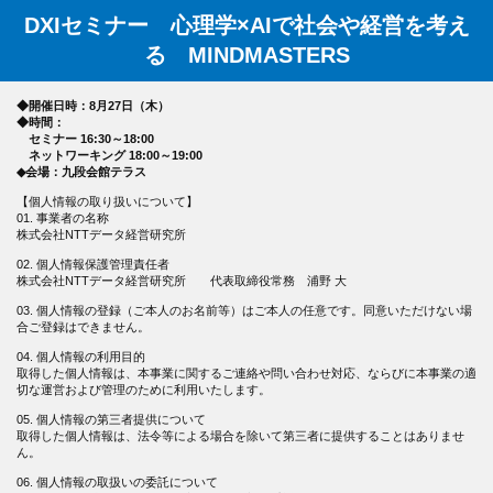
DXIセミナー 心理学×AIで社会や経営を考え
る MINDMASTERS
◆開催日時：8月27日（木）
◆時間：
セミナー 16:30～18:00
ネットワーキング 18:00～19:00
◆会場：九段会館テラス
【個人情報の取り扱いについて】
01. 事業者の名称
株式会社NTTデータ経営研究所
02. 個人情報保護管理責任者
株式会社NTTデータ経営研究所 代表取締役常務 浦野 大
03. 個人情報の登録（ご本人のお名前等）はご本人の任意です。同意いただけない場
合ご登録はできません。
04. 個人情報の利用目的
取得した個人情報は、本事業に関するご連絡や問い合わせ対応、ならびに本事業の適
切な運営および管理のために利用いたします。
05. 個人情報の第三者提供について
取得した個人情報は、法令等による場合を除いて第三者に提供することはありませ
ん。
06. 個人情報の取扱いの委託について