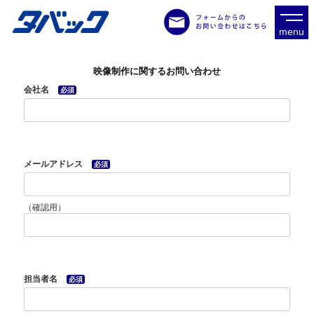
menu
映像制作に関するお問い合わせ
会社名
必須
タバックとは
業務フロー
録音スタジオ
編集スタジオ
メールアドレス
必須
作品一覧
会社概要
アクセス
（確認用）
担当者名
必須