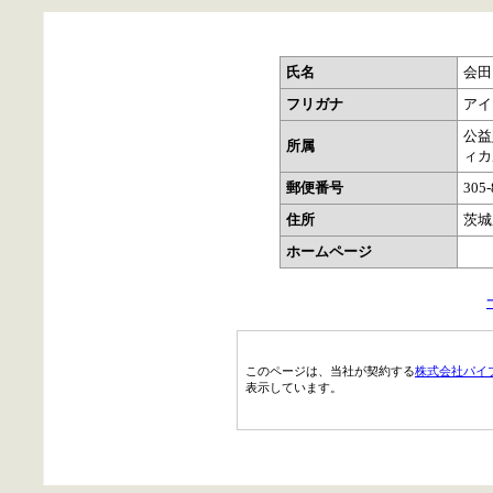
氏名
会田
フリガナ
アイ
公益
所属
ィカ
郵便番号
305-
住所
茨城
ホームページ
このページは、当社が契約する
株式会社パイ
表示しています。