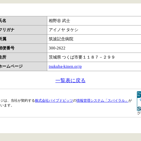
氏名
相野谷 武士
フリガナ
アイノヤ タケシ
所属
筑波記念病院
郵便番号
300-2622
住所
茨城県 つくば市要１１８７－２９９
ホームページ
tsukuba-kinen.or.jp
一覧表に戻る
ージは、当社が契約する
株式会社パイプドビッツ
の
情報管理システム「スパイラル」
が
ています。