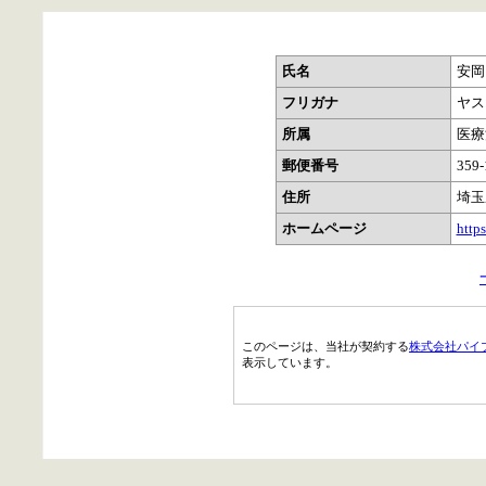
氏名
安岡
フリガナ
ヤス
所属
医療
郵便番号
359-
住所
埼玉
ホームページ
http
このページは、当社が契約する
株式会社パイ
表示しています。