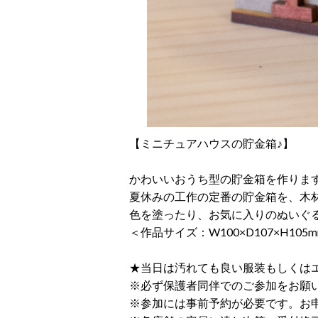
【ミニチュアハウスの貯金箱♪】
かわいいおうち型の貯金箱を作りま
夏休みの工作の定番の貯金箱を、木
色を塗ったり、お気に入りのぬいぐ
＜作品サイズ：W100×D107×H105
★当日は汚れても良い服装もしくは
※必ず保護者同伴でのご参加をお願
※参加には事前予約が必要です。お